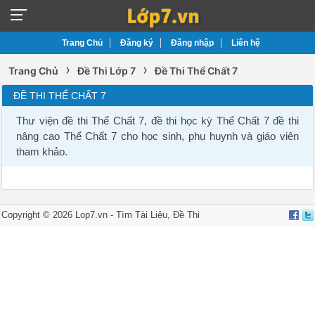
Trang Chủ
Đăng ký
Đăng nhập
Liên hệ
›
›
Trang Chủ
Đề Thi Lớp 7
Đề Thi Thể Chất 7
ĐỀ THI THỂ CHẤT 7
Thư viện đề thi Thể Chất 7, đề thi học kỳ Thể Chất 7 đề thi
nâng cao Thể Chất 7 cho học sinh, phụ huynh và giáo viên
tham khảo.
Copyright © 2026 Lop7.vn -
Tìm Tài Liệu
,
Đề Thi