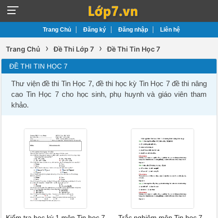
Trang Chủ
Đăng ký
Đăng nhập
Liên hệ
›
›
Trang Chủ
Đề Thi Lớp 7
Đề Thi Tin Học 7
ĐỀ THI TIN HỌC 7
Thư viện đề thi Tin Học 7, đề thi học kỳ Tin Học 7 đề thi nâng
cao Tin Học 7 cho học sinh, phụ huynh và giáo viên tham
khảo.
Kiểm tra học kỳ 1 môn Tin học 7
Trắc nghiệm môn Tin học 7 -