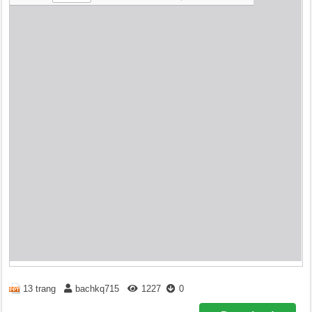
13 trang
bachkq715
1227
0