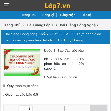
Trang Chủ
Đăng ký
Đăng nhập
Liên hệ
›
›
Trang Chủ
Bài Giảng Lớp 7
Bài Giảng Công Nghệ 7
Bài giảng Công nghệ Khối 7 - Tiết 22, Bài 25: Thực hành gieo
hạt và cấy cây vào bầu đất - Ngô Thị Thúy Hường
Bước 1: Tạo đất ruột bầu
88 - 89% đất + 10%
phân hữu cơ + 1 - 2%
supe lân
I. Vật liệu và dụng cụ
II. Quy trình thực hành
. Gieo hạt vào bầu đất