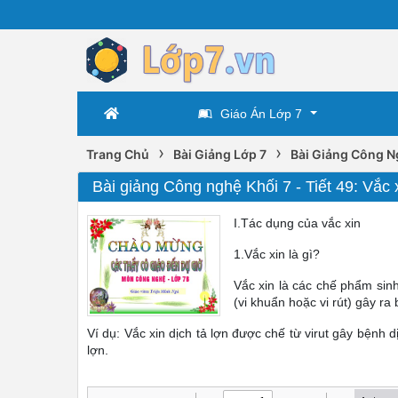
Giáo Án Lớp 7
›
›
Trang Chủ
Bài Giảng Lớp 7
Bài Giảng Công N
Bài giảng Công nghệ Khối 7 - Tiết 49: Vắc 
I.Tác dụng của vắc xin
1.Vắc xin là gì?
Vắc xin là các chế phẩm si
(vi khuẩn hoặc vi rút) gây 
Ví dụ: Vắc xin dịch tả lợn được chế từ virut gây bệnh 
lợn.