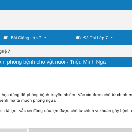
Bài Giảng Lớp 7
Đề Thi Lớp 7
ghệ 7
xin phòng bệnh cho vật nuôi - Triệu Minh Ngà
nh học dùng để phòng bệnh truyền nhiễm. Vắc xin được chế từ chính
ra bệnh mà ta muốn phòng ngừa
dịch tả lợn, vắc xin đóng dấu lợn được chế từ chính vi khuẩn gây bệnh