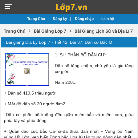
Trang Chủ
Đăng ký
Đăng nhập
Liên hệ
›
›
Trang Chủ
Bài Giảng Lớp 7
Bài Giảng Lịch Sử và Địa Lí 7
Bài giảng Địa Lý Lớp 7 - Tiết 42, Bài 37: Dân cư Bắc Mĩ
1. SỰ PHÂN BỐ DÂN CƯ:
Dân số tăng chậm, chủ yếu là gia tăng
cơ giới.
Năm 2001:
+ Dân số 419,5 triệu người.
+ Mật độ dân số 20 người /km2.
Dân cư phân bố không đều giữa miền bắc và miền nam, giữa
phía tây và phía đông.
+ Quần đảo cực Bắc Ca-na-đa thưa dân nhất + Vùng bờ Nam
vùng Hồ Lớn, ven biển Đông bắc Hoa Kì tập trung đông dân nhất