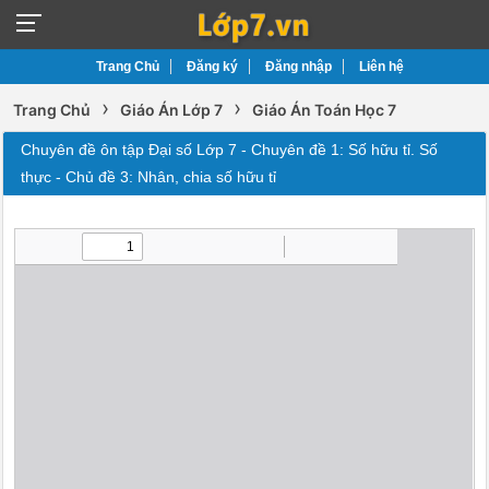
Trang Chủ
Đăng ký
Đăng nhập
Liên hệ
›
›
Trang Chủ
Giáo Án Lớp 7
Giáo Án Toán Học 7
Chuyên đề ôn tập Đại số Lớp 7 - Chuyên đề 1: Số hữu tỉ. Số
thực - Chủ đề 3: Nhân, chia số hữu tỉ