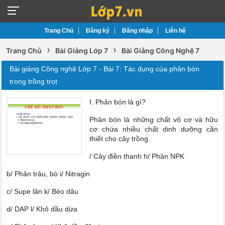
Trang Chủ
Đăng ký
Đăng nhập
Liên hệ
›
›
Trang Chủ
Bài Giảng Lớp 7
Bài Giảng Công Nghệ 7
Bài giảng Công nghệ Lớp 7 - Bài 7: Tác dụng của phân bón
trong trồng trọt
I. Phân bón là gì?
Phân bón là những chất vô cơ và hữu
cơ chứa nhiều chất dinh dưỡng cần
thiết cho cây trồng.
/ Cây điền thanh h/ Phân NPK
b/ Phân trâu, bò i/ Nitragin
c/ Supe lân k/ Bèo dâu
d/ DAP l/ Khô dầu dừa