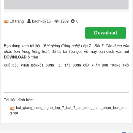
18 trang
bachkq715
1289
0
Download
Bạn đang xem tài liệu
"Bài giảng Công nghệ Lớp 7 - Bài 7: Tác dụng của
phân bón trong trồng trọt"
, để tải tài liệu gốc về máy bạn click vào nút
DOWNLOAD
ở trên
Tài liệu đính kèm:
bai_giang_cong_nghe_lop_7_bai_7_tac_dung_cua_phan_bon_tron
g.ppt