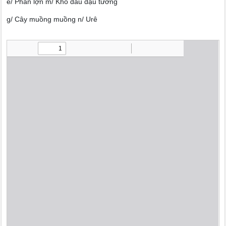
e/ Phân lợn m/ Khô dầu đậu tương
g/ Cây muồng muồng n/ Urê