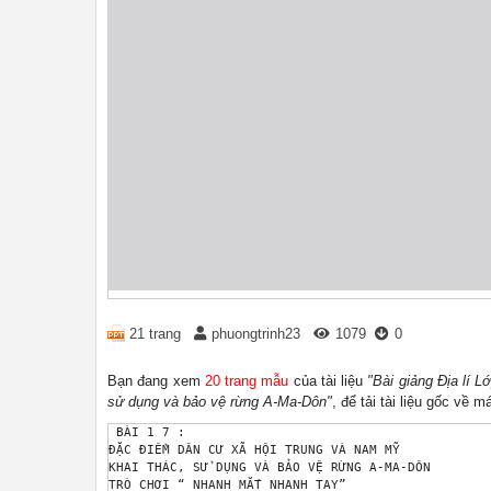
21 trang
phuongtrinh23
1079
0
Bạn đang xem
20 trang mẫu
của tài liệu
"Bài giảng Địa lí L
sử dụng và bảo vệ rừng A-Ma-Dôn"
, để tải tài liệu gốc về 
 BÀI 1 7 : 

ĐẶC ĐIỂM DÂN CƯ XÃ HỘI TRUNG VÀ NAM MỸ 

KHAI THÁC, SỬ DỤNG VÀ BẢO VỆ RỪNG A-MA-DÔN 

TRÒ CHƠI “ NHANH MẮT NHANH TAY” 
