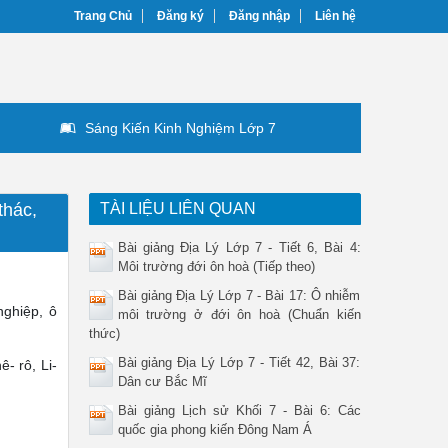
Trang Chủ
Đăng ký
Đăng nhập
Liên hệ
Sáng Kiến Kinh Nghiệm Lớp 7
thác,
TÀI LIỆU LIÊN QUAN
Bài giảng Địa Lý Lớp 7 - Tiết 6, Bài 4:
Môi trường đới ôn hoà (Tiếp theo)
Bài giảng Địa Lý Lớp 7 - Bài 17: Ô nhiễm
nghiệp, ô
môi trường ở đới ôn hoà (Chuẩn kiến
thức)
Bài giảng Địa Lý Lớp 7 - Tiết 42, Bài 37:
ê- rô, Li-
Dân cư Bắc Mĩ
Bài giảng Lịch sử Khối 7 - Bài 6: Các
quốc gia phong kiến Đông Nam Á