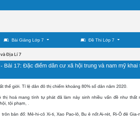
Bài Giảng Lớp 7
Đề Thi Lớp 7
và Địa Lí 7
c - Bài 17: Đặc điểm dân cư xã hội trung và nam mỹ khai 
ất thế giới. Tỉ lệ dân đô thị chiếm khoảng 80% số dân năm 2020.
ô thị hoá mang tính tự phát đã làm nảy sinh nhiều vấn đề như thất 
ội, tội phạm, .
 trôn bản đổ: Mê-hi-cô Xi-ti, Xao Pao-lô, Bu ê nốt Ai-rét, Ri-Ô đê Gia-n