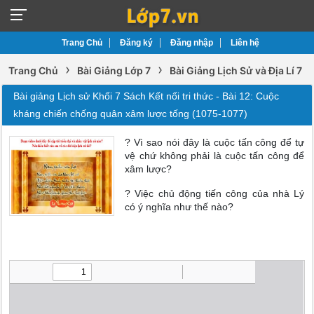
Trang Chủ
Đăng ký
Đăng nhập
Liên hệ
›
›
Trang Chủ
Bài Giảng Lớp 7
Bài Giảng Lịch Sử và Địa Lí 7
Bài giảng Lịch sử Khối 7 Sách Kết nối tri thức - Bài 12: Cuộc
kháng chiến chống quân xâm lược tống (1075-1077)
? Vì sao nói đây là cuộc tấn công để tự
vệ chứ không phải là cuộc tấn công để
xâm lược?
? Việc chủ động tiến công của nhà Lý
có ý nghĩa như thế nào?