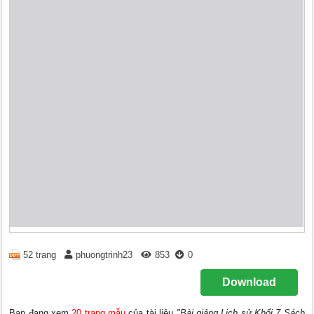
52 trang
phuongtrinh23
853
0
Download
Bạn đang xem
20 trang mẫu
của tài liệu
"Bài giảng Lịch sử Khối 7 Sách